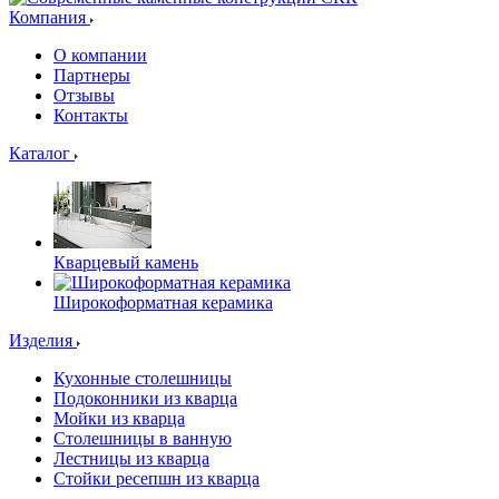
Компания
О компании
Партнеры
Отзывы
Контакты
Каталог
Кварцевый камень
Широкоформатная керамика
Изделия
Кухонные столешницы
Подоконники из кварца
Мойки из кварца
Столешницы в ванную
Лестницы из кварца
Стойки ресепшн из кварца