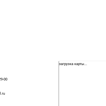
загрузка карты...
29-00
.ru