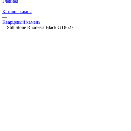
Главная
—
Каталог камня
—
Кварцевый камень
—
Still Stone Rhodesia Black GT8627