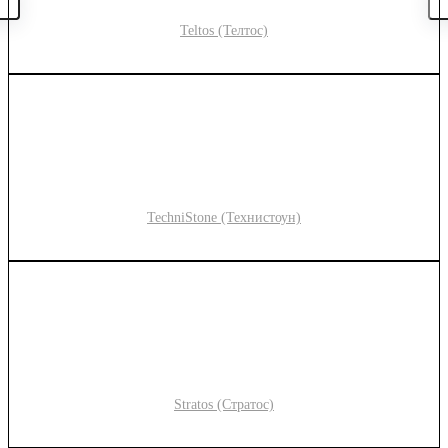
Teltos (Телтос)
TechniStone (Технистоун)
Stratos (Стратос)