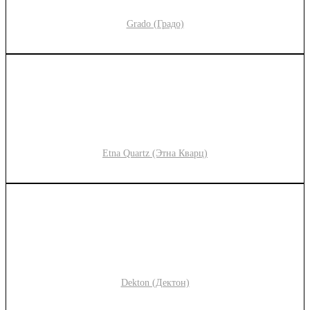
Grado (Градо)
Etna Quartz (Этна Кварц)
Dekton (Дектон)