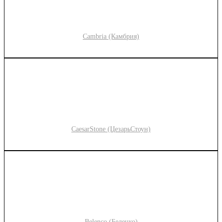
Cambria (Камбрия)
CaesarStone (ЦезарьСтоун)
Belenco (Беленко)