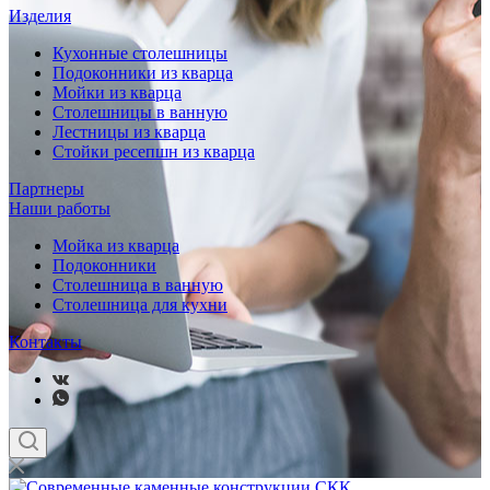
Изделия
Кухонные столешницы
Подоконники из кварца
Мойки из кварца
Столешницы в ванную
Лестницы из кварца
Стойки ресепшн из кварца
Партнеры
Наши работы
Мойка из кварца
Подоконники
Столешница в ванную
Столешница для кухни
Контакты