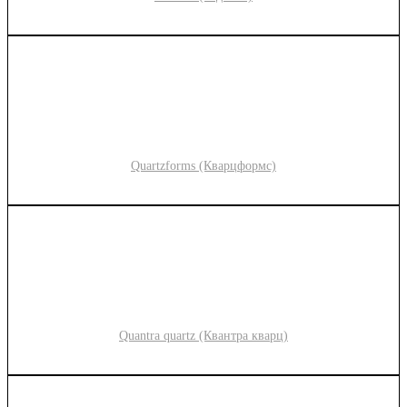
Quartzforms (Кварцформс)
Quantra quartz (Квантра кварц)