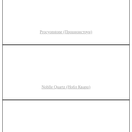
Procyonstone (Проционстоун)
Noblle Quartz (Нобл Кварц)