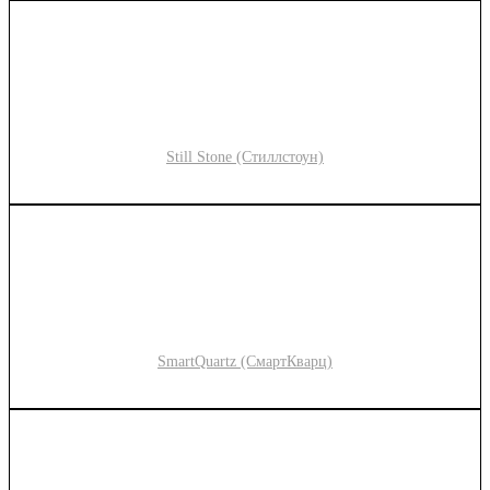
Still Stone (Стиллстоун)
SmartQuartz (СмартКварц)