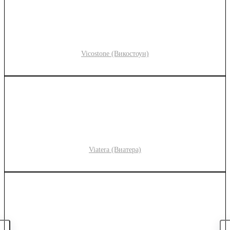
Vicostone (Викостоун)
Viatera (Виатера)