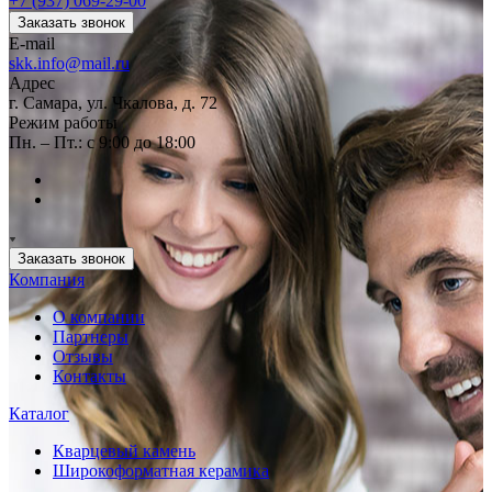
+7 (937) 069-29-00
Заказать звонок
E-mail
skk.info@mail.ru
Адрес
г. Самара, ул. Чкалова, д. 72
Режим работы
Пн. – Пт.: с 9:00 до 18:00
Заказать звонок
Компания
О компании
Партнеры
Отзывы
Контакты
Каталог
Кварцевый камень
Широкоформатная керамика